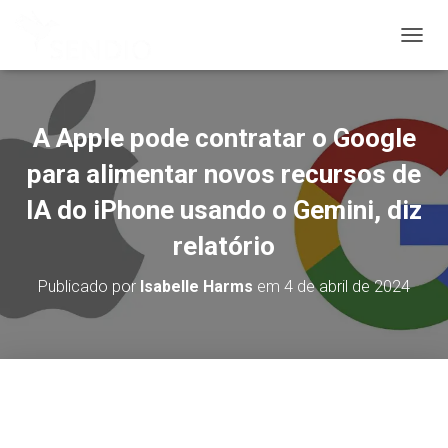
A
L
T
E
R
A Apple pode contratar o Google
N
A
para alimentar novos recursos de
R
IA do iPhone usando o Gemini, diz
N
A
relatório
V
E
G
Publicado por
Isabelle Harms
em
4 de abril de 2024
A
Ç
Ã
O